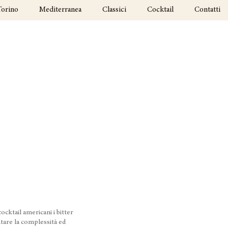
Torino
Mediterranea
Classici
Cocktail
Contatti
cktail americani i bitter
tare la complessità ed