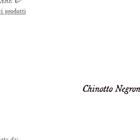
TARE
☞
ri prodotti
Chinotto Negron
tato da: