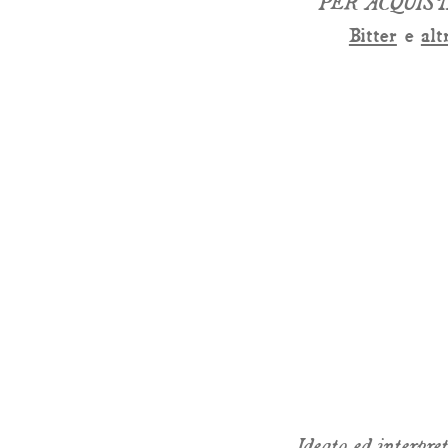
PER ACQUIS
Bitter
e
alt
Ideato ed interpre