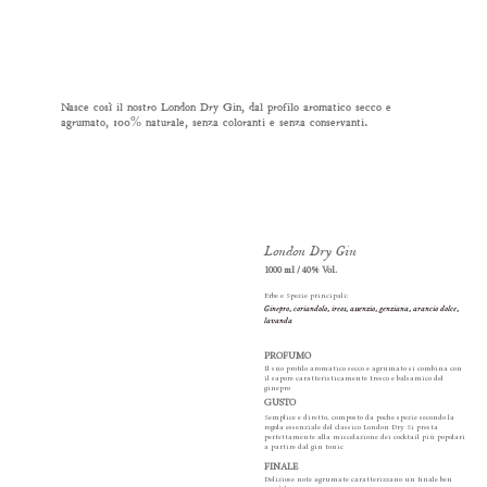
Nasce così il nostro London Dry Gin, dal profilo aromatico secco e
agrumato, 100% naturale, senza coloranti e senza conservanti.
London Dry Gin
1000 ml / 40% Vol.
Erbe e Spezie principali:
Ginepro, coriandolo, ireos, assenzio, genziana, arancio dolce,
lavanda
PROFUMO
Il suo profilo aromatico secco e agrumato si combina con
il sapore caratteristicamente fresco e balsamico del
ginepro
GUSTO
Semplice e diretto, composto da poche spezie secondo la
regola essenziale del classico London Dry. Si presta
perfettamente alla miscelazione dei cocktail più popolari
a partire dal gin tonic
FINALE
Deliziose note agrumate caratterizzano un finale ben