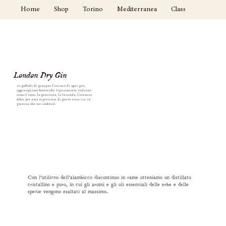
Home
Shop
Torino
Mediterranea
Classici
Cockta
London Dry Gin
Ai galbuli di ginepro, l’anima di ogni gin,
aggiungiamo botaniche tipicamente italiane
come l’ireos, la genziana, la lavanda, l’arancio
dolce per una esperienza di gusto ricca sia in
purezza che nei cocktail.
Con l’utilizzo dell’alambicco discontinuo in rame otteniamo un distillato
cristallino e puro, in cui gli aromi e gli oli essenziali delle erbe e delle
spezie vengono esaltati al massimo.