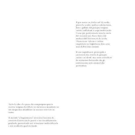
Il gin nasce in Italia nel IX secolo,
presso la scuola medica salernitana,
dove i galbuli del ginepro vengono
infusi nell’alcool a scopo medicinale.
Viene poi perfezionato verso la metà
del Seicento nei Paesi Bassi dal
medico dell’Università di Leida
Franciscus Sylvius e infine
importato in Inghilterra dove avrà
una diffusione enorme. ​
Il suo ingrediente principale è
costituito dai frutti di ginepro
infusi in alcool, ma viene arricchito
da numerose botaniche che gli
conferiscono note aromatiche
particolari.
Tutte le erbe e le spezie che compongono questa
ricetta vengono distillate in un’unica mandata in
un magnifico alambicco in acciaio rivestito in
rame. ​
Il metodo “a bagnomaria” assicura l’assenza di
contatto diretto con le pareti e un riscaldamento
graduale, garantendo un’ estrazione molto delicata
e un’ eccellente qualità finale.