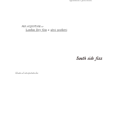
equilibrato e persistente.
PER ACQUISTARE
☞
London Dry Gin
e
altri prodotti
South side fizz
Ideato ed interpretato da: