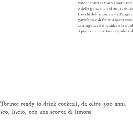
vino incontra i tratti amaricanti 
e della genziana e si impreziosis
freschi dell’arancia e dell’angeli
garofano e di frutti a bacca ross
astringenza dei tannini e la mo
il piacere ed invitano a godere
orino: ready to drink cocktail, da oltre 300 anni.
sco, liscio, con una scorza di limone