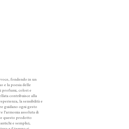
a voce, fondendo in un
no e la poesia delle
di profumi, colori e
lata contribuisce alla
sperienza, la sensibilità e
tore guidano ogni gesto
re l’armonia assoluta di
re questo prodotto
antichi e semplici,