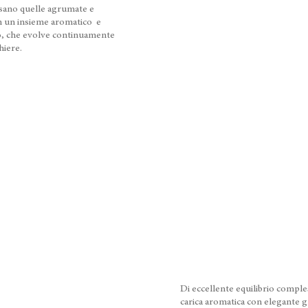
osano quelle agrumate e
in un insieme aromatico e
to, che evolve continuamente
chiere.
Di eccellente equilibrio comples
carica aromatica con elegante gr