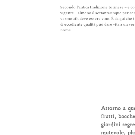
Secondo l’antica tradizione torinese – e co
vigente – almeno il settantacinque per cen
vermouth deve essere vino. È da qui che tu
di eccellente qualità può dare vita a un 
nome.
Attorno a que
frutti, bacch
giardini segr
mutevole, pla