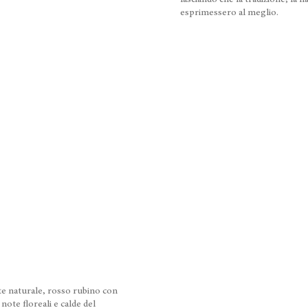
lasciando che la tradizione, la n
esprimessero al meglio.
e naturale, rosso rubino con
 note floreali e calde del