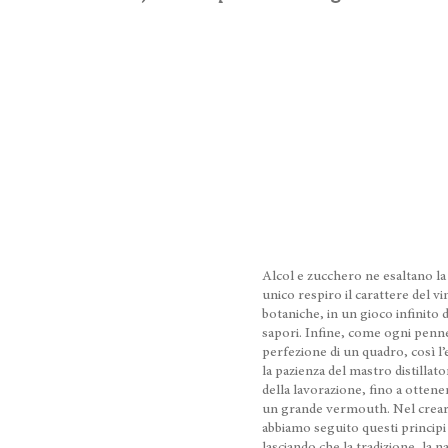
Alcol e zucchero ne esaltano l
unico respiro il carattere del vi
botaniche, in un gioco infinito 
sapori. Infine, come ogni pennel
perfezione di un quadro, così l’e
la pazienza del mastro distilla
della lavorazione, fino a ottene
un grande vermouth. Nel crea
abbiamo seguito questi principi 