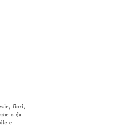
zie, fiori,
tane o da
ile e