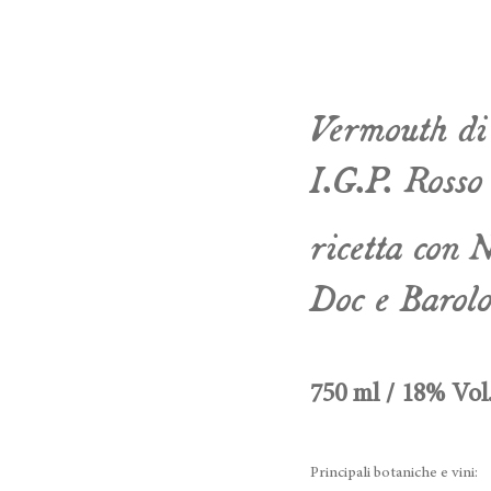
Vermouth di
I.G.P. Rosso
ricetta con 
Doc e Barol
750 ml / 18% Vol
Principali botaniche e vini: