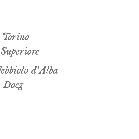
G
O
R
A
E
G
F
I
C
E
N
A
 Torino
O
P
I
R
Z
O
A
T
C
E
I
D
T
 Superiore
T
N
A
I
•
•
Nebbiolo d’Alba
o Docg
.