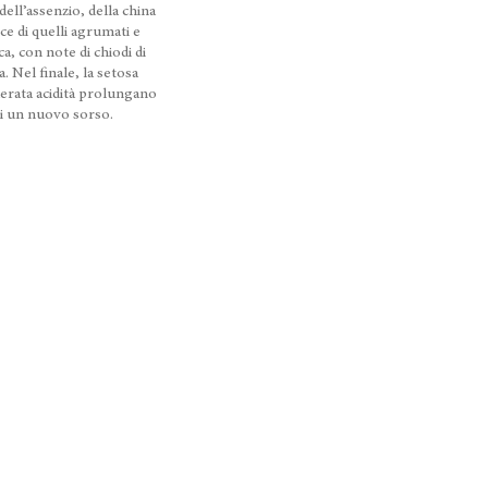
dell’assenzio, della china
ce di quelli agrumati e
ca, con note di chiodi di
a. Nel finale, la setosa
derata acidità prolungano
 di un nuovo sorso.