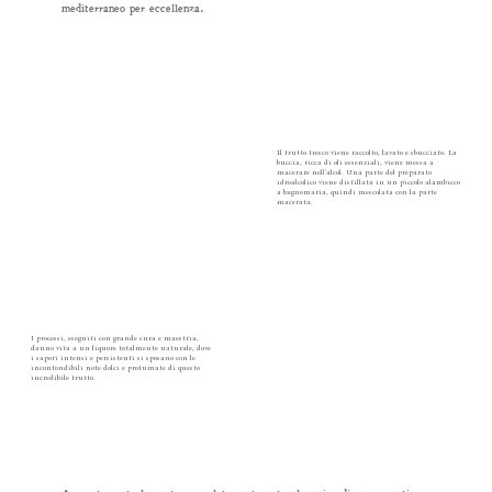
mediterraneo per eccellenza.
Il frutto fresco viene raccolto, lavato e sbucciato. La
buccia, ricca di oli essenziali, viene messa a
macerare nell'alcol. Una parte del preparato
idroalcolico viene distillata in un piccolo alambicco
a bagnomaria, quindi mescolata con la parte
macerata.
I processi, eseguiti con grande cura e maestria,
danno vita a un liquore totalmente naturale, dove
i sapori intensi e persistenti si sposano con le
inconfondibili note dolci e profumate di questo
incredibile frutto.