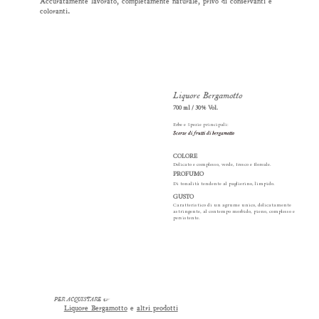
Accuratamente lavorato, completamente naturale, privo di conservanti e
coloranti.
Liquore Bergamotto
700 ml / 30% Vol.
Erbe e Spezie principali:
Scorze di frutti di bergamotto
COLORE
Delicato e complesso, verde, fresco e floreale.
PROFUMO
Di tonalità tendente al paglierino, limpido.
GUSTO
Caratteristico di un agrume unico, delicatamente
astringente, al contempo morbido, pieno, complesso e
persistente.
PER ACQUISTARE
☞
Liquore Bergamotto
e
altri prodotti