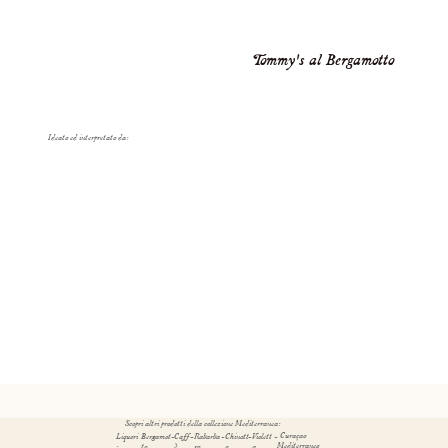
Tommy's al Bergamotto
Ideato ed interpretato da:
Scopri altri prodotti della collezione Mediterranea:
Curaçao
Liquori
Bergamot
-
Caff
-
Rabarba
-
Chinott
-
Violett
-
Mediterraneo
:
to
è
ro
o
a