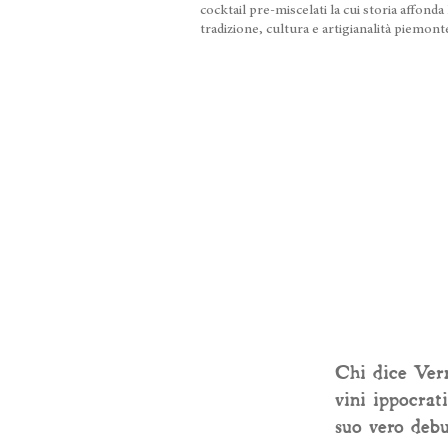
cocktail pre-miscelati la cui storia affonda l
tradizione, cultura e artigianalità piemont
Chi dice Verm
vini ippocrati
suo vero debu