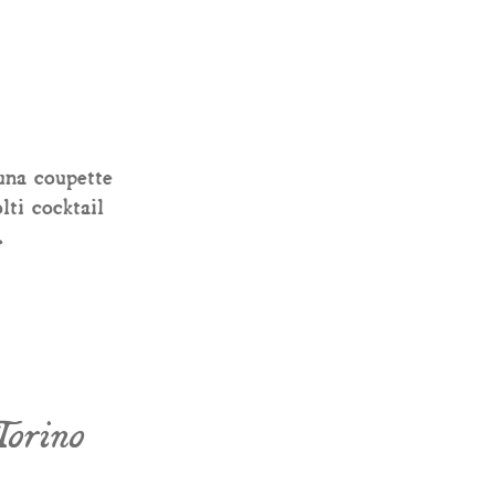
una coupette
ti cocktail
.
G
O
R
A
E
G
F
I
C
E
N
A
Torino
O
P
I
R
Z
O
A
T
C
E
I
D
T
T
N
A
I
•
•