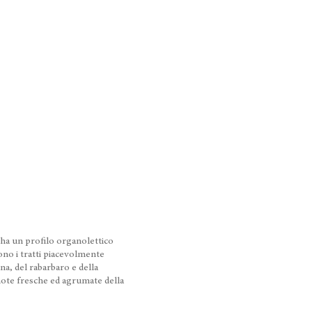
a un profilo organolettico
gono i tratti piacevolmente
ina, del rabarbaro e della
note fresche ed agrumate della