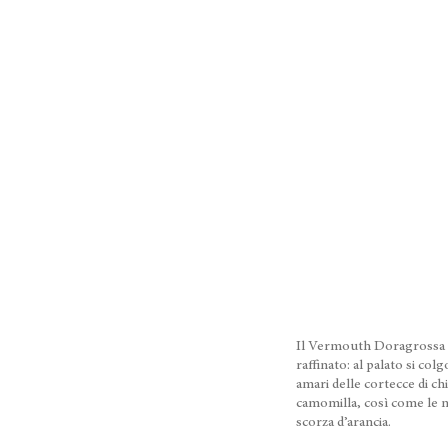
Il Vermouth Doragrossa h
raffinato: al palato si col
amari delle cortecce di ch
camomilla, così come le 
scorza d’arancia.