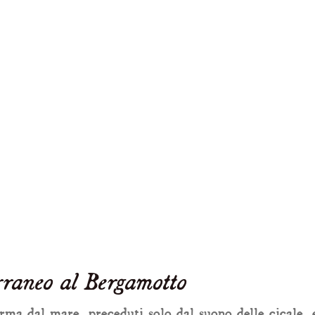
raneo al Bergamotto
erma dal mare, preceduti solo dal suono delle cicale, 