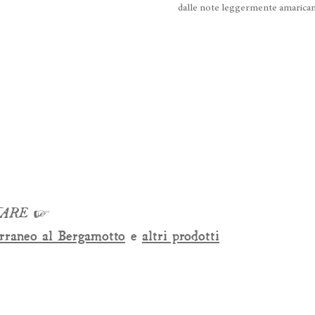
dalle note leggermente amaricant
TARE
☞
rraneo al Bergamotto
e
altri prodotti